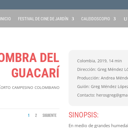
INICIO
FESTIVAL DE CINE DE JARDÍN
CALEIDOSCOPIO
SOMBRA DEL
Colombia, 2019, 14 min
GUACARÍ
Dirección: Greg Méndez L
Producción: Andrea Ménd
orto campesino colombiano
Guión: Greg Méndez Lópe
Contacto:
herosgreg@gmai
SINOPSIS:
1
2
Siguiente
En medio de grandes humedale