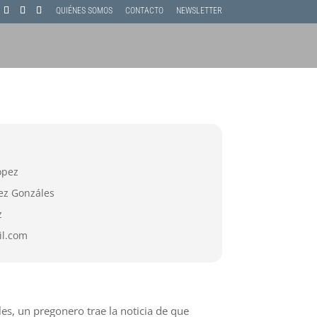
QUIÉNES SOMOS
CONTACTO
NEWSLETTER
ópez
ez Gonzáles
z
l.com
s, un pregonero trae la noticia de que