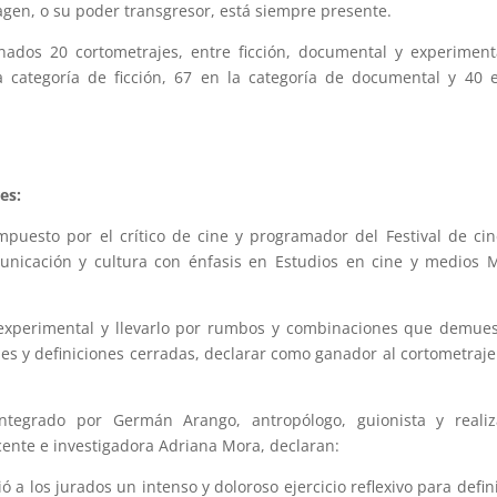
magen, o su poder transgresor, está siempre presente.
nados 20 cortometrajes, entre ficción, documental y experiment
a categoría de ficción, 67 en la categoría de documental y 40 
es:
ompuesto por el crítico de cine y programador del Festival de ci
unicación y cultura con énfasis en Estudios en cine y medios 
l experimental y llevarlo por rumbos y combinaciones que demue
es y definiciones cerradas, declarar como ganador al cortometraj
integrado por Germán Arango, antropólogo, guionista y realiz
cente e investigadora Adriana Mora, declaran:
 a los jurados un intenso y doloroso ejercicio reflexivo para defin