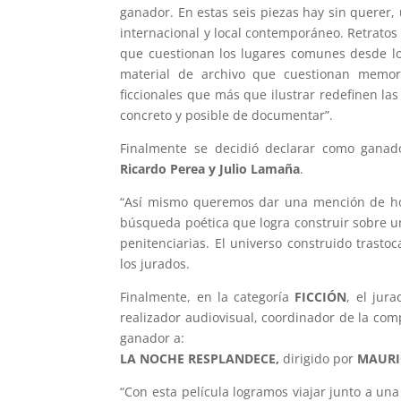
ganador. En estas seis piezas hay sin querer,
internacional y local contemporáneo. Retratos
que cuestionan los lugares comunes desde lo
material de archivo que cuestionan memori
ficcionales que más que ilustrar redefinen la
concreto y posible de documentar”.
Finalmente se decidió declarar como gana
Ricardo Perea y Julio Lamaña
.
“Así mismo queremos dar una mención de h
búsqueda poética que logra construir sobre un
penitenciarias. El universo construido trastoc
los jurados.
Finalmente, en la categoría
FICCIÓN
, el jur
realizador audiovisual, coordinador de la co
ganador a:
LA NOCHE RESPLANDECE,
dirigido por
MAURI
“Con esta película logramos viajar junto a un