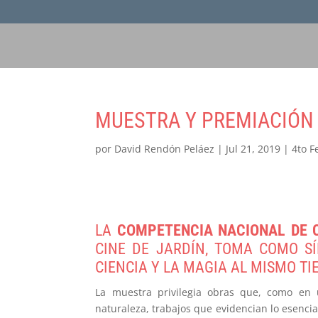
MUESTRA Y PREMIACIÓN 
por
David Rendón Peláez
|
Jul 21, 2019
|
4to F
LA
COMPETENCIA NACIONAL DE 
CINE DE JARDÍN, TOMA COMO SÍ
CIENCIA Y LA MAGIA AL MISMO TI
La muestra privilegia obras que, como en u
naturaleza, trabajos que evidencian lo esencia