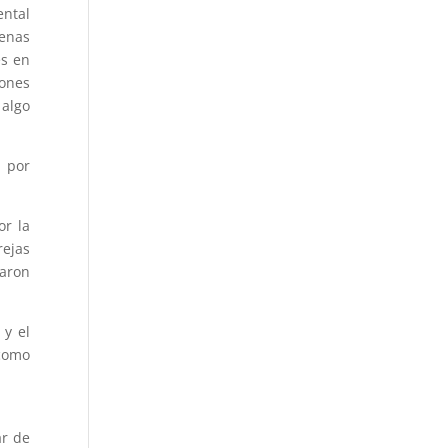
ental
genas
es en
ones
 algo
o por
or la
rejas
maron
 y el
 como
ar de