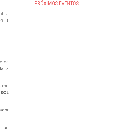
PRÓXIMOS EVENTOS
al, a
en la
ne de
María
stran
e
SOL
ador
ir un