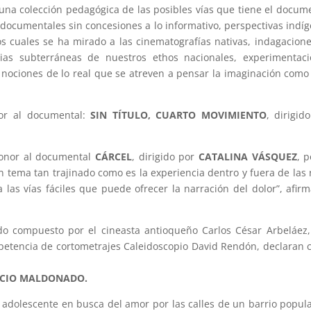
 una colección pedagógica de las posibles vías que tiene el docum
 documentales sin concesiones a lo informativo, perspectivas indí
s cuales se ha mirado a las cinematografías nativas, indagacion
as subterráneas de nuestros ethos nacionales, experimentaci
s nociones de lo real que se atreven a pensar la imaginación como
dor al documental:
SIN TÍTULO, CUARTO MOVIMIENTO
, dirigid
onor al documental
CÁRCEL
, dirigido por
CATALINA VÁSQUEZ
, p
 tema tan trajinado como es la experiencia dentro y fuera de las 
a las vías fáciles que puede ofrecer la narración del dolor”, afir
ado compuesto por el cineasta antioqueño Carlos César Arbeláez,
mpetencia de cortometrajes Caleidoscopio David Rendón, declaran
CIO MALDONADO.
a adolescente en busca del amor por las calles de un barrio popul