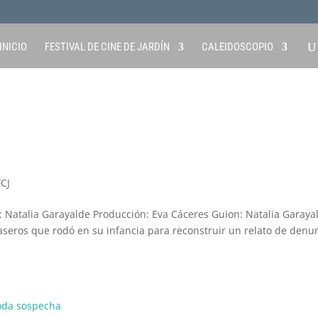
INICIO
FESTIVAL DE CINE DE JARDÍN
CALEIDOSCOPIO
FCJ
 Natalia Garayalde Producción: Eva Cáceres Guion: Natalia Garaya
 caseros que rodó en su infancia para reconstruir un relato de denu