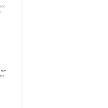
on:
as
ykov
tes