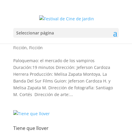
Seleccionar página
Paloquemao: el mercado de los vampiros
por
admin
|
Sep 24, 2023
|
Caleidoscopio 2023
,
Ficción
,
Ficción
Paloquemao: el mercado de los vampiros
Duración:19 minutos Dirección: Jeferson Cardoza
Herrera Producción: Melisa Zapata Montoya, La
Banda Del Sur Films Guion: Jeferson Cardoza H. y
Melisa Zapata M. Dirección de fotografía: Santiago
M. Cortés Dirección de arte:...
Tiene que llover