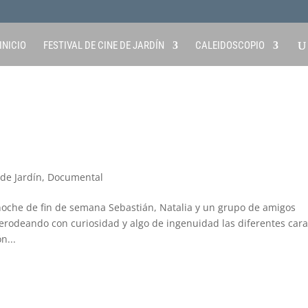
INICIO
FESTIVAL DE CINE DE JARDÍN
CALEIDOSCOPIO
 de Jardín
,
Documental
oche de fin de semana Sebastián, Natalia y un grupo de amigos
merodeando con curiosidad y algo de ingenuidad las diferentes car
n...